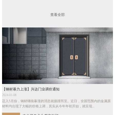
查看全部
【钢材暴力上涨】兴达门业调价通知
2024-01-08
迈入5月份，钢材继续暴涨的消息就接踵而至。近日，全国范围内的金属原
材料均出现了大幅的价格上调，其实从今年年初开始，就呈现...