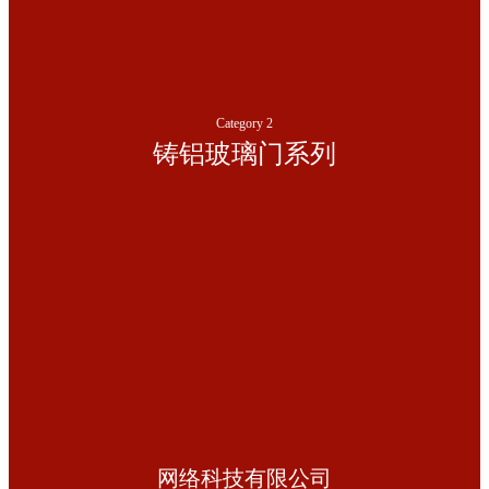
Category 2
铸铝玻璃门系列
网络科技有限公司